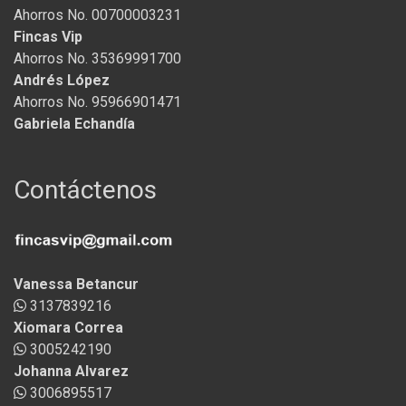
Ahorros No. 00700003231
Fincas Vip
Ahorros No. 35369991700
Andrés López
Ahorros No. 95966901471
Gabriela Echandía
Contáctenos
Vanessa Betancur
3137839216
Xiomara Correa
3005242190
Johanna Alvarez
3006895517