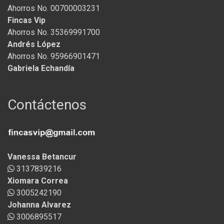
Ahorros No. 00700003231
Fincas Vip
Ahorros No. 35369991700
Andrés López
Ahorros No. 95966901471
Gabriela Echandía
Contáctenos
Vanessa Betancur
3137839216
Xiomara Correa
3005242190
Johanna Alvarez
3006895517